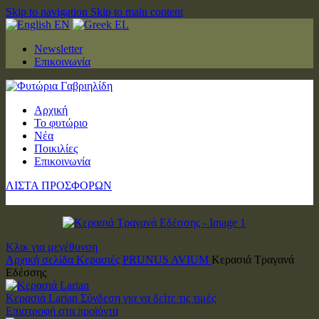
Skip to navigation
Skip to main content
EN
EL
Newsletter
Επικοινωνία
Αρχική
Το φυτώριο
Νέα
Ποικιλίες
Επικοινωνία
ΛΙΣΤΑ ΠΡΟΣΦΟΡΩΝ
Κλικ για μεγέθυνση
Αρχική σελίδα
Κερασιές PRUNUS AVIUM
Κερασιά Τραγανά
Εδέσσης
Κερασιά Larian
Σύνδεση για να δείτε τις τιμές
Επιστροφή στα προϊόντα