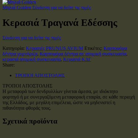
Μηλιά Golden
Σύνδεση για να δείτε τις τιμές
Κερασιά Τραγανά Εδέσσης
Σύνδεση για να δείτε τις τιμές
Κατηγορία:
Κερασιές PRUNUS AVIUM
Ετικέτες:
Καρποφόρα
δέντρα γυμνόριζα
,
Καρποφόρα δέντρα σε ατομική συσκευασία
,
κερασιά ατομική συσκευασία
,
Κερασιά ΚΔΓ
Share:
ΤΡΟΠΟΙ ΑΠΟΣΤΟΛΗΣ
ΤΡΟΠΟΙ ΑΠΟΣΤΟΛΗΣ
Η μεταφορά των δενδρυλλίων γίνεται άμεσα, με ιδιόκτητο
φορτηγό ή με συνεργαζόμενη μεταφορική εταιρία, σε κάθε περιοχή
της Ελλάδος, με μεγάλη επιμέλεια, ώστε να μηδενιστεί η
πιθανότητα φθοράς τους.
Σχετικά προϊόντα