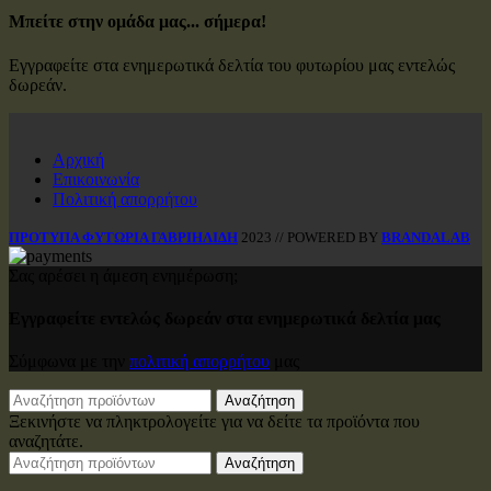
Μπείτε στην ομάδα μας... σήμερα!
Εγγραφείτε στα ενημερωτικά δελτία του φυτωρίου μας εντελώς
δωρεάν.
Αρχική
Επικοινωνία
Πολιτική απορρήτου
ΠΡΟΤΥΠΑ ΦΥΤΩΡΙΑ ΓΑΒΡΙΗΛΙΔΗ
2023 // POWERED BY
BRANDALAB
Σας αρέσει η άμεση ενημέρωση;
Εγγραφείτε εντελώς δωρεάν στα ενημερωτικά δελτία μας
Σύμφωνα με την
πολιτική απορρήτου
μας
Αναζήτηση
Ξεκινήστε να πληκτρολογείτε για να δείτε τα προϊόντα που
αναζητάτε.
Αναζήτηση