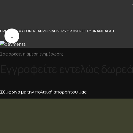
ΠΡΟΤΥΠΑ ΦΥΤΩΡΙΑ ΓΑΒΡΙΗΛΙΔΗ
2023 // POWERED BY
BRANDALAB
Κλικ για μεγέθυνση
Σας αρέσει η άμεση ενημέρωση;
Εγγραφείτε εντελώς δωρεά
Σύμφωνα με την
πολιτική απορρήτου
μας