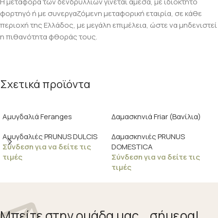
Η μεταφορά των δενδρυλλίων γίνεται άμεσα, με ιδιόκτητο
φορτηγό ή με συνεργαζόμενη μεταφορική εταιρία, σε κάθε
περιοχή της Ελλάδος, με μεγάλη επιμέλεια, ώστε να μηδενιστεί
η πιθανότητα φθοράς τους.
Σχετικά προϊόντα
Αμυγδαλιά Feranges
Δαμασκηνιά Friar (Βανίλια)
Αμυγδαλιές PRUNUS DULCIS
Δαμασκηνιές PRUNUS
Σύνδεση για να δείτε τις
DOMESTICA
τιμές
Σύνδεση για να δείτε τις
τιμές
Μπείτε στην ομάδα μας... σήμερα!