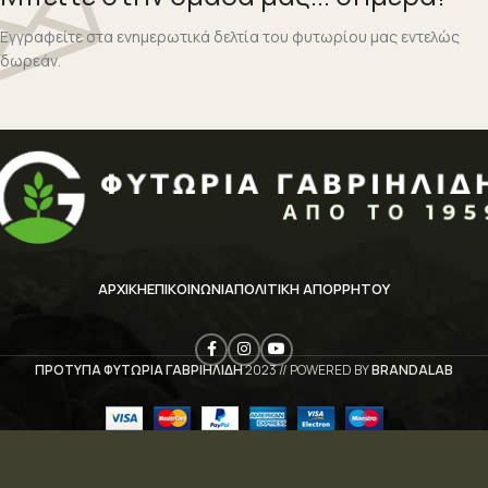
Εγγραφείτε στα ενημερωτικά δελτία του φυτωρίου μας εντελώς
δωρεάν.
ΑΡΧΙΚΉ
ΕΠΙΚΟΙΝΩΝΊΑ
ΠΟΛΙΤΙΚΉ ΑΠΟΡΡΉΤΟΥ
ΠΡΟΤΥΠΑ ΦΥΤΩΡΙΑ ΓΑΒΡΙΗΛΙΔΗ
2023 // POWERED BY
BRANDALAB