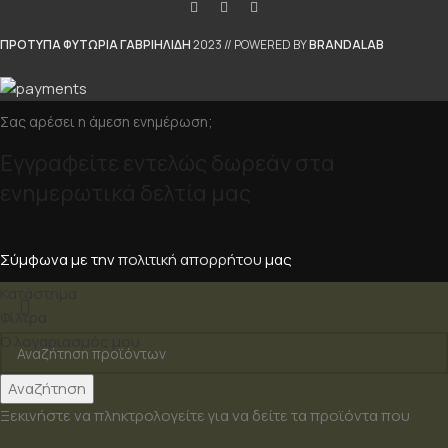
ΠΡΟΤΥΠΑ ΦΥΤΩΡΙΑ ΓΑΒΡΙΗΛΙΔΗ
2023 // POWERED BY
BRANDALAB
Σας αρέσει η άμεση ενημέρωση;
Εγγραφείτε εντελώς δωρεάν στα
ενημερωτικά δελτία μας
Σύμφωνα με την
πολιτική απορρήτου
μας
Κατάστημα
Φίλτρα
Ο λογαριασμός μου
Αναζήτηση
Ξεκινήστε να πληκτρολογείτε για να δείτε τα προϊόντα που
αναζητάτε.