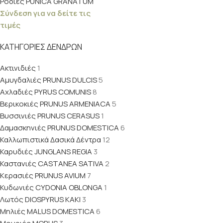
Ροδιές PUNICA GRANATUM
Σύνδεση για να δείτε τις
τιμές
ΚΑΤΗΓΟΡΊΕΣ ΔΈΝΔΡΩΝ
Ακτινιδιές
1
Αμυγδαλιές PRUNUS DULCIS
5
Αχλαδιές PYRUS COMUNIS
8
Βερικοκιές PRUNUS ARMENIACA
5
Βυσσινιές PRUNUS CERASUS
1
Δαμασκηνιές PRUNUS DOMESTICA
6
Καλλωπιστικά Δασικά Δέντρα
12
Καρυδιές JUNGLANS REGIA
3
Καστανιές CASTANEA SATIVA
2
Κερασιές PRUNUS AVIUM
7
Κυδωνιές CYDONIA OBLONGA
1
Λωτός DIOSPYRUS KAKI
3
Μηλιές MALUS DOMESTICA
6