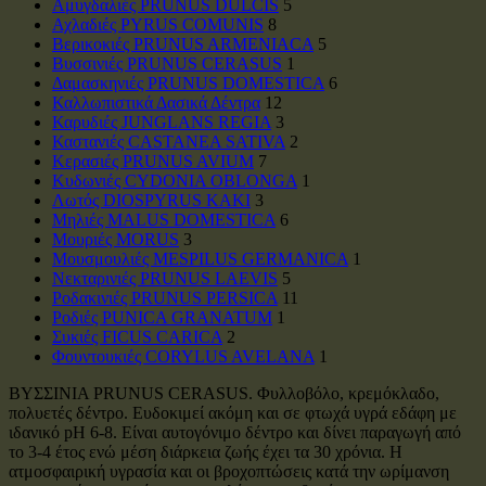
Αμυγδαλιές PRUNUS DULCIS
5
Αχλαδιές PYRUS COMUNIS
8
Βερικοκιές PRUNUS ARMENIACA
5
Βυσσινιές PRUNUS CERASUS
1
Δαμασκηνιές PRUNUS DOMESTICA
6
Καλλωπιστικά Δασικά Δέντρα
12
Καρυδιές JUNGLANS REGIA
3
Καστανιές CASTANEA SATIVA
2
Κερασιές PRUNUS AVIUM
7
Κυδωνιές CYDONIA OBLONGA
1
Λωτός DIOSPYRUS KAKI
3
Μηλιές MALUS DOMESTICA
6
Μουριές MORUS
3
Μουσμουλιές MESPILUS GERMANICA
1
Νεκταρινιές PRUNUS LAEVIS
5
Ροδακινιές PRUNUS PERSICA
11
Ροδιές PUNICA GRANATUM
1
Συκιές FICUS CARICA
2
Φουντουκιές CORYLUS AVELANA
1
ΒΥΣΣΙΝΙΑ PRUNUS CERASUS. Φυλλοβόλο, κρεμόκλαδο,
πολυετές δέντρο. Ευδοκιμεί ακόμη και σε φτωχά υγρά εδάφη με
ιδανικό pH 6-8. Είναι αυτογόνιμο δέντρο και δίνει παραγωγή από
το 3-4 έτος ενώ μέση διάρκεια ζωής έχει τα 30 χρόνια. Η
ατμοσφαιρική υγρασία και οι βροχοπτώσεις κατά την ωρίμανση