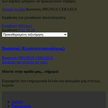
των καρπών μπορούν να προκαλέσουν σοβαρές
Αρχική σελίδα
Βυσσινιές PRUNUS CERASUS
Εμφάνιση του μοναδικού αποτελέσματος
Εμφάνιση Φίλτρων
Εμφάνιση
9
12
18
24
Βυσσινιά (Κωσταντινουπόλεως)
Βυσσινιές PRUNUS CERASUS
Σύνδεση για να δείτε τις τιμές
Μπείτε στην ομάδα μας... σήμερα!
Εγγραφείτε στα ενημερωτικά δελτία του φυτωρίου μας εντελώς
δωρεάν.
Αρχική
Επικοινωνία