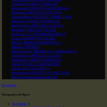
Αχλαδιές PYRUS COMUNIS
Βερικοκιές PRUNUS ARMENIACA
Βυσσινιές PRUNUS CERASUS
Δαμασκηνιές PRUNUS DOMESTICA
Καρυδιές JUNGLANS REGIA
Καστανιές CASTANEA SATIVA
Κερασιές PRUNUS AVIUM
Κυδωνιές CYDONIA OBLONGA
Λωτός DIOSPYRUS KAKI
Μηλιές MALUS DOMESTICA
Μουριές MORUS
Μουσμουλιές MESPILUS GERMANICA
Νεκταρινιές PRUNUS LAEVIS
Ροδακινιές PRUNUS PERSICA
Ροδιές PUNICA GRANATUM
Συκιές FICUS CARICA
Φουντουκιές CORYLUS AVELANA
Καλλωπιστικά Δασικά Δέντρα
Κλείσιμο
Κατηγορίες δένδρων
Ακτινιδιές
1