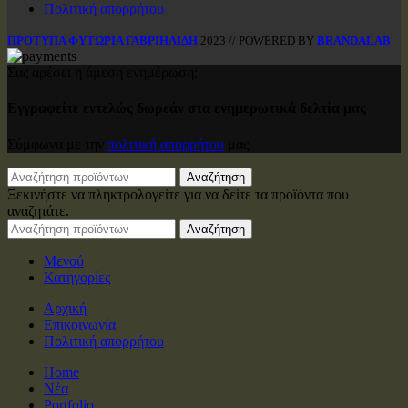
Πολιτική απορρήτου
ΠΡΟΤΥΠΑ ΦΥΤΩΡΙΑ ΓΑΒΡΙΗΛΙΔΗ
2023 // POWERED BY
BRANDALAB
Σας αρέσει η άμεση ενημέρωση;
Εγγραφείτε εντελώς δωρεάν στα ενημερωτικά δελτία μας
Σύμφωνα με την
πολιτική απορρήτου
μας
Αναζήτηση
Ξεκινήστε να πληκτρολογείτε για να δείτε τα προϊόντα που
αναζητάτε.
Αναζήτηση
Μενού
Κατηγορίες
Αρχική
Επικοινωνία
Πολιτική απορρήτου
Home
Νέα
Portfolio