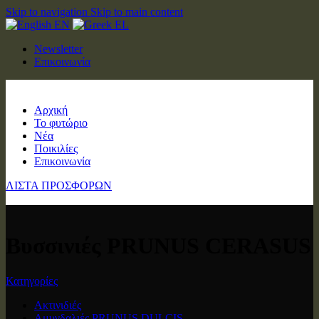
Skip to navigation
Skip to main content
EN
EL
Newsletter
Επικοινωνία
Αρχική
Το φυτώριο
Νέα
Ποικιλίες
Επικοινωνία
ΛΙΣΤΑ ΠΡΟΣΦΟΡΩΝ
Βυσσινιές PRUNUS CERASUS
Κατηγορίες
Ακτινιδιές
Αμυγδαλιές PRUNUS DULCIS