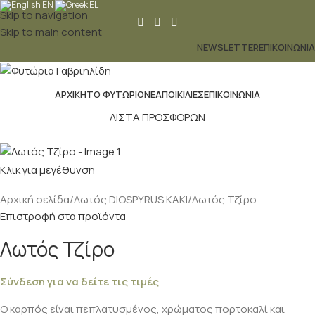
EN
EL
Skip to navigation
Skip to main content
NEWSLETTER
ΕΠΙΚΟΙΝΩΝΊΑ
ΑΡΧΙΚΉ
ΤΟ ΦΥΤΏΡΙΟ
ΝΈΑ
ΠΟΙΚΙΛΊΕΣ
ΕΠΙΚΟΙΝΩΝΊΑ
ΛΙΣΤΑ ΠΡΟΣΦΟΡΩΝ
Κλικ για μεγέθυνση
Αρχική σελίδα
Λωτός DIOSPYRUS KAKI
Λωτός Τζίρο
Επιστροφή στα προϊόντα
Λωτός Τζίρο
Σύνδεση για να δείτε τις τιμές
Ο καρπός είναι πεπλατυσμένος, χρώματος πορτοκαλί και