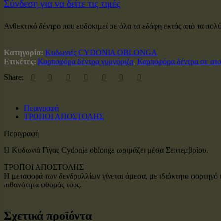
Σύνδεση για να δείτε τις τιμές
Ανθεκτικό δέντρο που ευδοκιμεί σε όλα τα εδάφη εκτός από τα πολύ 
Κατηγορία:
Κυδωνιές CYDONIA OBLONGA
Ετικέτες:
Καρποφόρα δέντρα γυμνόριζα
,
Καρποφόρα δέντρα σε ατ
Share:
Περιγραφή
ΤΡΟΠΟΙ ΑΠΟΣΤΟΛΗΣ
Περιγραφή
Η Κυδωνιά Γίγας Cydonia oblonga ωριμάζει μέσα Σεπτεμβρίου.
ΤΡΟΠΟΙ ΑΠΟΣΤΟΛΗΣ
Η μεταφορά των δενδρυλλίων γίνεται άμεσα, με ιδιόκτητο φορτηγό ή
πιθανότητα φθοράς τους.
Σχετικά προϊόντα