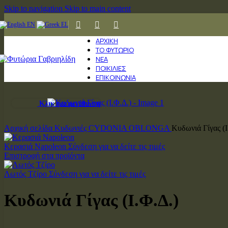
Skip to navigation
Skip to main content
EN
EL
ΑΡΧΙΚΉ
ΤΟ ΦΥΤΏΡΙΟ
ΝΈΑ
ΠΟΙΚΙΛΊΕΣ
ΕΠΙΚΟΙΝΩΝΊΑ
Κλικ για μεγέθυνση
Αρχική σελίδα
Κυδωνιές CYDONIA OBLONGA
Κυδωνιά Γίγας (Ι
Κερασιά Napoleon
Σύνδεση για να δείτε τις τιμές
Επιστροφή στα προϊόντα
Λωτός Τζίρο
Σύνδεση για να δείτε τις τιμές
Κυδωνιά Γίγας (Ι.Φ.Δ.)