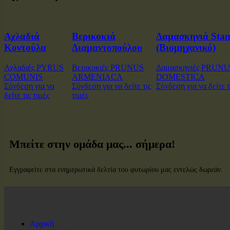
Αχλαδιά
Βερικοκιά
Δαμασκηνιά Stan
Κοντούλα
Διαμαντοπούλου
(Βιομηχανικό)
Αχλαδιές PYRUS
Βερικοκιές PRUNUS
Δαμασκηνιές PRUN
COMUNIS
ARMENIACA
DOMESTICA
Σύνδεση για να
Σύνδεση για να δείτε τις
Σύνδεση για να δείτε τ
δείτε τις τιμές
τιμές
Μπείτε στην ομάδα μας... σήμερα!
Εγγραφείτε στα ενημερωτικά δελτία του φυτωρίου μας εντελώς δωρεάν.
Αρχική