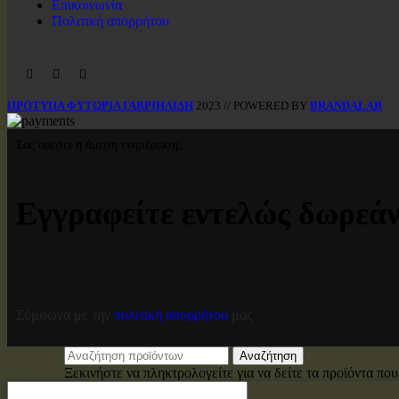
Επικοινωνία
Πολιτική απορρήτου
ΠΡΟΤΥΠΑ ΦΥΤΩΡΙΑ ΓΑΒΡΙΗΛΙΔΗ
2023 // POWERED BY
BRANDALAB
Σας αρέσει η άμεση ενημέρωση;
Εγγραφείτε εντελώς δωρεάν
Σύμφωνα με την
πολιτική απορρήτου
μας
Αναζήτηση
Ξεκινήστε να πληκτρολογείτε για να δείτε τα προϊόντα που