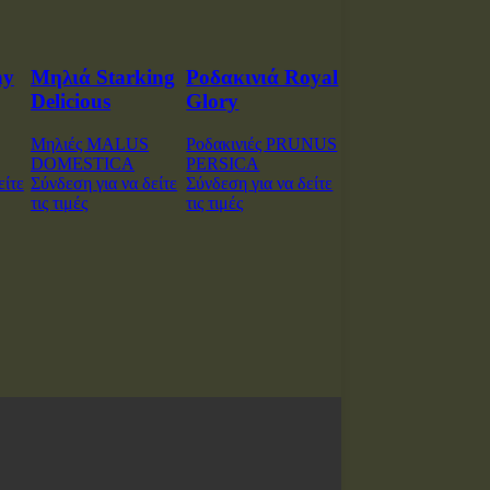
ny
Μηλιά Starking
Ροδακινιά Royal
Delicious
Glory
Μηλιές MALUS
Ροδακινιές PRUNUS
DOMESTICA
PERSICA
είτε
Σύνδεση για να δείτε
Σύνδεση για να δείτε
τις τιμές
τις τιμές