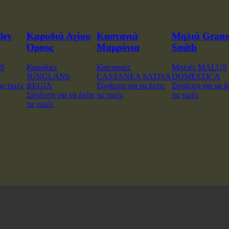
ley
Καρυδιά Αγίου
Καστανιά
Μηλιά Gran
Όρους
Μαρρόνια
Smith
US
Καρυδιές
Καστανιές
Μηλιές MALUS
JUNGLANS
CASTANEA SATIVA
DOMESTICA
ις τιμές
REGIA
Σύνδεση για να δείτε
Σύνδεση για να δ
Σύνδεση για να δείτε
τις τιμές
τις τιμές
τις τιμές